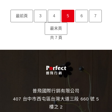
最前頁
3
4
5
6
7
最末頁
共 7 頁
普飛國際行銷有限公司
407 台中市西屯區台灣大道三段 660 號 5
樓之 2