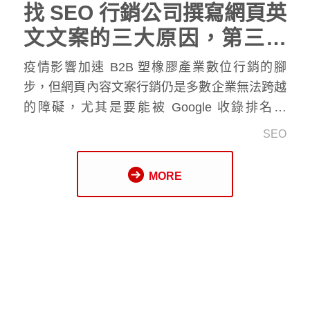
找 SEO 行銷公司撰寫網頁英
文文案的三大原因，第三點
出乎預料讓許多人忽略了！
疫情影響加速 B2B 塑橡膠產業數位行銷的腳
步，但網頁內容文案行銷仍是多數企業無法跨越
的障礙，尤其是要能被 Google 收錄排名的
SEO 英文文案
更是困難！普飛行銷 SEO 網路行
SEO
銷手把手教你共同撰寫官網文案內容，能帶來源
源不絕的流量，讓營收自動送上門。
MORE