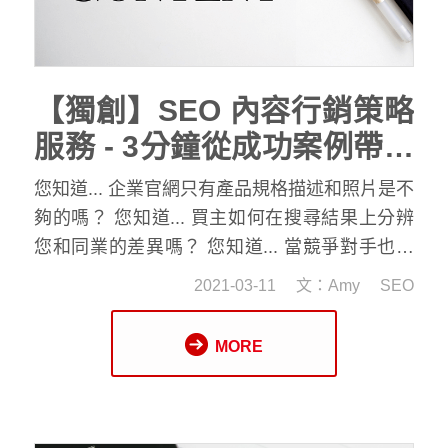
【獨創】SEO 內容行銷策略
服務 - 3分鐘從成功案例帶您
看懂 2022 年網路行銷投資
您知道... 企業官網只有產品規格描述和照片是不
新方向
夠的嗎？ 您知道... 買主如何在搜尋結果上分辨
您和同業的差異嗎？ 您知道... 當競爭對手也在
進行 SEO 時，該如何突破重圍增加曝光嗎？ 您
2021-03-11
文：Amy
SEO
知道... 有高達 9 成的塑橡膠企業，因為沒有經
營內容行銷，而錯失更多與新買主相遇的機會
MORE
嗎？