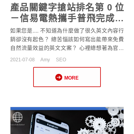
產品關鍵字搶站排名第 0 位
－信易電熱攜手普飛完成英
文內容行銷案例
如果您是.... 不知道為什麼做了很久英文內容行
銷卻沒有起色？ 總苦惱該如何寫出能帶來免費
自然流量效益的英文文案？ 心裡總想著為官網
增添英文內容，卻總是寫到一半就放棄？ 官網
2021-07-08
Amy
SEO
News/Blog 寫來寫去永遠都只有一個角度的英文
文案內容？ 搞不清楚
英文內容行銷
為什麼需要
MORE
SEO 專業服務團隊？ 如果您有以上任何一項煩
惱，千萬別錯過這期塑橡膠產業的英文內容行銷
策略案例分享 !