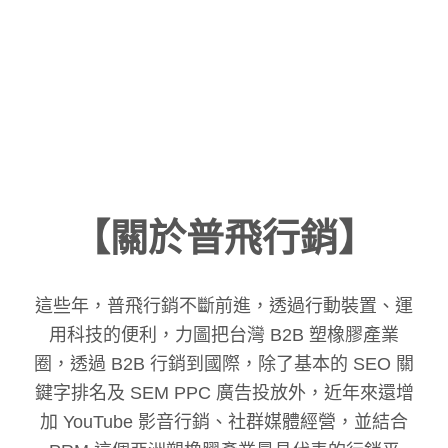
量卻掉了……」
類似的疑問，也頻繁出現在近期申請 AIO 健
檢的企業口中。
原因其實很明確：AI 搜尋，已經悄悄改變了
遊戲規則。
包括 Google AI Overview、AI Mode、
ChatGPT、Perplexity 等平台，正在顛覆傳
【關於普飛行銷】
統「排名＝流量」的邏輯。
這些年，普飛行銷不斷前進，透過行動裝置、運
用科技的便利，力圖把台灣 B2B 塑橡膠產業
圈，透過 B2B 行銷到國際，除了基本的 SEO 關
鍵字排名及 SEM PPC 廣告投放外，近年來還增
加 YouTube 影音行銷、社群媒體經營，並結合