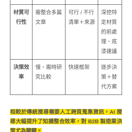
材質可
需整合多篇
可行 / 不行
深挖特
行性
文章
清單＋來源
定材質
的前處
理、底
漆建議
決策效
慢、需時研
快速框架
逐步決
率
究比較
策＋替
代方案
相較於傳統搜尋需要人工跨頁蒐集資訊，AI 搜
尋大幅提升了知識整合效率，對 B2B 製造業決
策尤為關鍵。