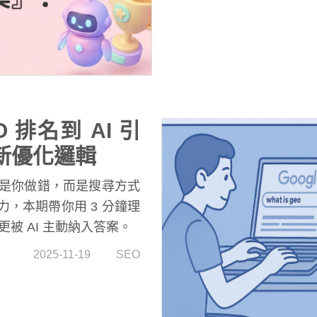
為什麼我會這麼說？您可以試
果，想像成您最熟悉的
CHINAPLAS 展覽館
的攤位就能擺在一樓大門口
場「黃金地段的霸佔計畫
 排名到 AI 引
的新優化邏輯
不是你做錯，而是搜尋方式
力，本期帶你用 3 分鐘理
被 AI 主動納入答案。
2025-11-19
SEO