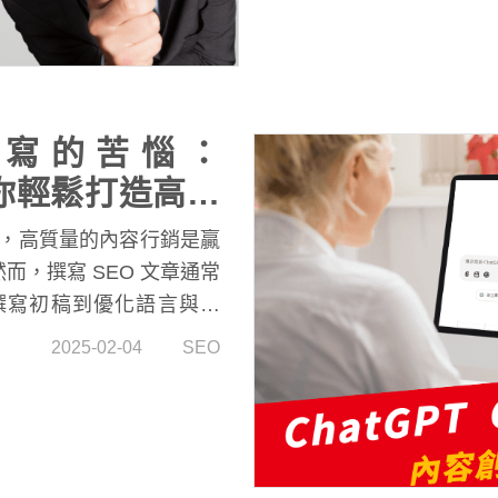
撰寫的苦惱：
s 讓你輕鬆打造高效
解，高質量的內容行銷是贏
，撰寫 SEO 文章通常
撰寫初稿到優化語言與排
疲憊不堪，幸運的是，
2025-02-04
SEO
徹底改變你的內容創作方式，它
業度與效率，特別適合需
!