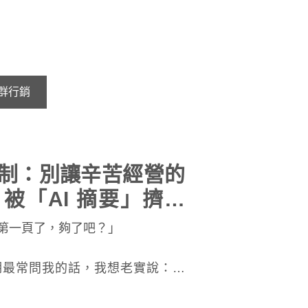
群行銷
新賽制：別讓辛苦經營的
頁，被「AI 摘要」擠出
第一頁了，夠了吧？」
期最常問我的話，我想老實說：在
。