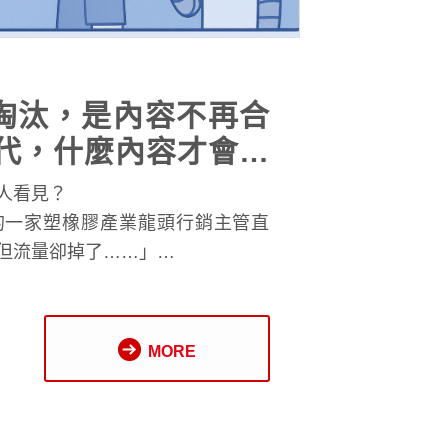
淘汰，是內容不再合
時代，什麼內容才會被
人看見？
的一家塑橡膠產業龍頭行銷主管直
但流量卻掉了……」
在近期申請 AIO 健檢的企業口
MORE
尋，已經悄悄改變了遊戲規則。
rview、AI Mode、ChatGPT、
，正在顛覆傳統「排名＝流量」的邏輯。