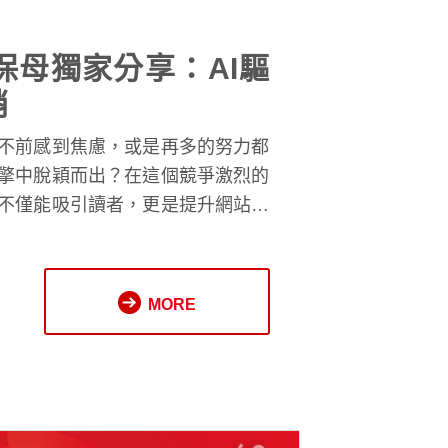
保母獨家分享：AI驅
銷
不前感到焦慮，或是再多的努力都
擎中脫穎而出？在這個競爭激烈的
不僅能吸引讀者，更是提升網站成
你如何創作出既能取悅搜尋引擎、
彩內容，助你同時提升流量與轉換
法的神秘面紗，解釋如何運用 AI
MORE
策略，精準鎖定目標受眾，創造真