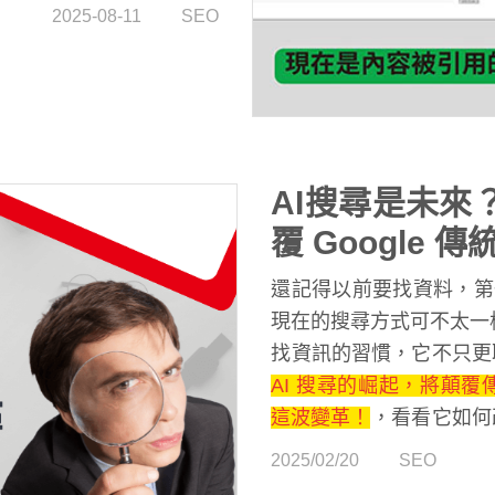
的「誰先被引用」，AI
2025-08-11
SEO
。
AI搜尋是未來？
覆 Google 
還記得以前要找資料，第一
現在的搜尋方式可不太一樣
找資訊的習慣，它不只更
讓搜尋變得更快速、更精準
AI 搜尋的崛起，將顛覆
搜尋的魔力，看看它如何
這波變革！
及企業該如何因應這波改
2025/02/20
SEO