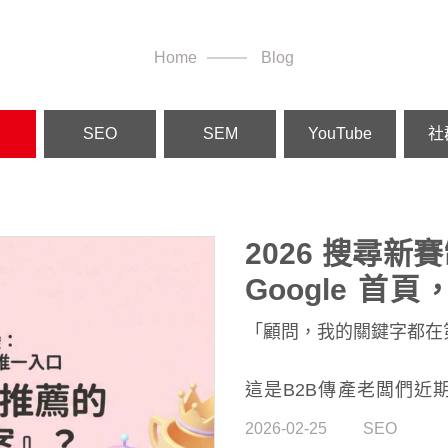
Home
Blog
SEO
SEM
YouTube
社
2026 搜尋
Google 首
視線！
「顧問，我的關鍵字都在
這是B2B傳產老闆們近
2026 年，這只贏了一半
2026-02-25
SEO