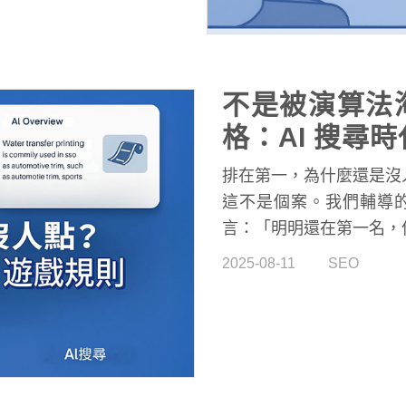
不是被演算法
格：AI 搜尋
看見？
排在第一，為什麼還是沒
這不是個案。我們輔導
言：「明明還在第一名，
類似的疑問，也頻繁出現
2025-08-11
SEO
中。
原因其實很明確：AI 搜
包括 Google AI Ove
Perplexity 等平台