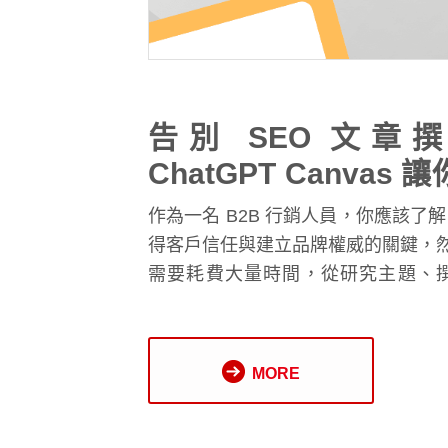
告別 SEO 文章
ChatGPT Canva
B2B 內容
作為一名 B2B 行銷人員，你應該了
得客戶信任與建立品牌權威的關鍵，然而
需要耗費大量時間，從研究主題、
版，每一個環節都可能讓你感到
ChatGPT Canvas 這款工具將
不僅能節省時間，還能提升內容的專
MORE
要定期產生大量內容的 B2B 行銷人員