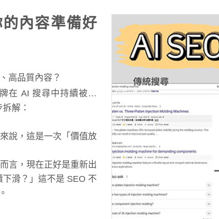
，你的內容準備好
構化、高品質內容？
品牌在 AI 搜尋中持續被看
步拆解：
業來說，這是一次
「價值放
業而言，現在正好是
重新出
滑？」這不是 SEO 不
。