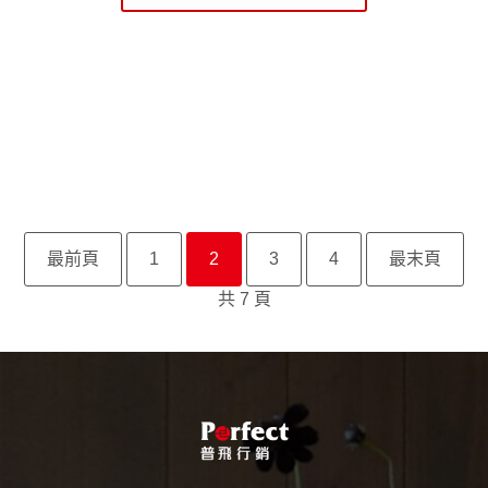
最前頁
1
2
3
4
最末頁
共 7 頁