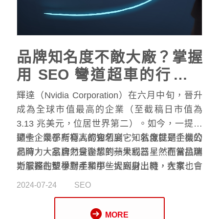
品牌知名度不敵大廠？掌握
用 SEO 彎道超車的行銷策
略！
輝達（Nvidia Corporation）在六月中旬，晉升
成為全球市值最高的企業（至截稿日市值為
3.13 兆美元，位居世界第二）。如今，一提到
顯卡，幾乎所有人都會想到它，就像提到手機公
這些企業都有極高的知名度，知名度就是企業的
司時，大家自然會聯想到蘋果或三星。在普拉瑞
品牌力，品牌力是企業的一大利器。然而當品牌
斯服務的塑橡膠產業中，提到射出機，大家也會
力掌握在競爭對手和那些大廠身上時，在業務開
馬上想到經常出現在各大塑橡膠展覽的
拓時往往會讓人感到力不從心。
2024-07-24
SEO
Arburg。
MORE