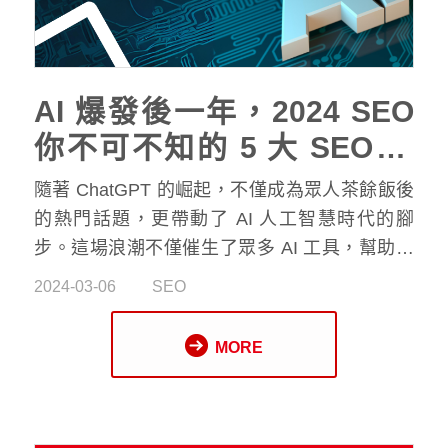
AI 爆發後一年，2024 SEO
你不可不知的 5 大 SEO 行
銷趨勢
隨著 ChatGPT 的崛起，不僅成為眾人茶餘飯後
的熱門話題，更帶動了 AI 人工智慧時代的腳
步。這場浪潮不僅催生了眾多 AI 工具，幫助我
們快速解決工作與生活上的種種挑戰，同時也在
2024-03-06
SEO
SEO 領域帶來了翻天覆地的變革。在 AI 時代，
SEO 將迎來哪些新趨勢？今天要來跟大家分享
MORE
2024 年 SEO 的 5 大不可不知的重點。