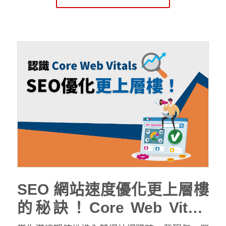
你的文章內容很可能無法在搜尋結果中優先排
名，也難以獲得理想的流量。Google 每天處理
數十億次搜索查詢，其中
15％ 都是全新的關鍵
字
，可見競爭之激烈。這篇文章將透過幾個常見
的盲點做提醒，AI 時代下做 SEO 文章，別再輕
忽這些關鍵要素，讓我們一同探索如何撰寫
SEO 文章！
SEO 網站速度優化更上層樓
的秘訣！Core Web Vitals
網站核心指標