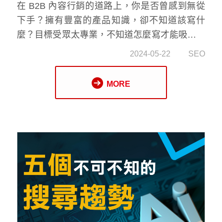
鬆搞定！
在
B2B 內容行銷
的道路上，你是否曾感到無從
下手？擁有豐富的產品知識，卻不知道該寫什
麼？目標受眾太專業，不知道怎麼寫才能吸引他
們？別擔心，今天就讓 AI 來幫你搞定一切！近
2024-05-22
SEO
年來，AI 技術發展迅速，也逐漸被應用於內容
行銷領域，AI 工具可以幫助企業快速生成內
MORE
容，並根據目標受眾的需求進行個性化定制，這
對於 B2B 企業來說，簡直就是天大的福音！然
而，許多 B2B 企業在使用 AI 工具時卻遇到了瓶
頸，無法有效地利用 AI 工具生成符合需求的內
容，今天，我們就來分享一個名為
「RACEF」
的指令/提示框架（framework）
，幫助大家充分
發揮 AI 工具的潛
力。